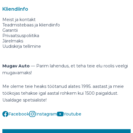
Kliendiinfo
Meist ja kontakt
Teadmistebaas ja kliendiinfo
Garantii
Privaatsuspoliitika
Järelmaks
Uudiskirja tellimine
Mugav Auto
— Parim lahendus, et teha teie elu roolis veelgi
mugavamaks!
Me oleme teie heaks töötanud alates 1995. aastast ja meie
töökojas tehakse igal aastal rohkem kui 1500 paigaldust.
Usaldage spetsialiste!
Facebook
Instagram
Youtube