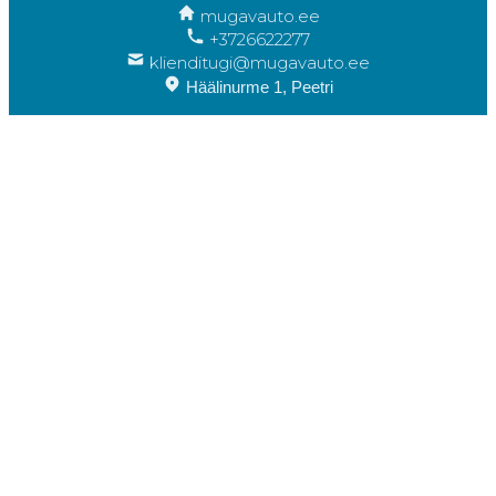
mugavauto.ee
+3726622277
klienditugi@mugavauto.ee
Häälinurme 1, Peetri