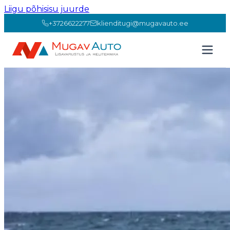
Liigu põhisisu juurde
+3726622277
klienditugi@mugavauto.ee