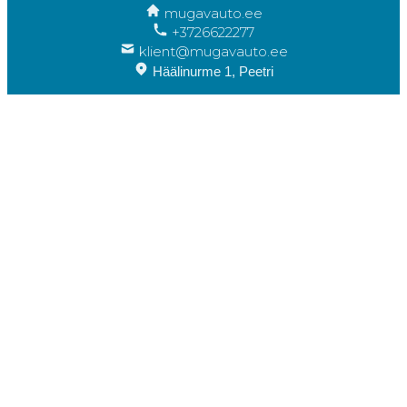
mugavauto.ee
+3726622277
klient@mugavauto.ee
Häälinurme 1, Peetri