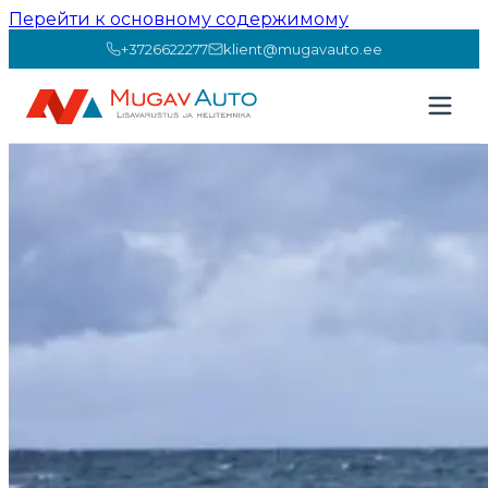
Перейти к основному содержимому
+3726622277
klient@mugavauto.ee