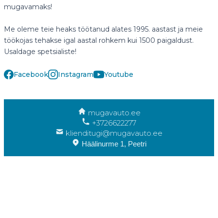
mugavamaks!
Me oleme teie heaks töötanud alates 1995. aastast ja meie
töökojas tehakse igal aastal rohkem kui 1500 paigaldust.
Usaldage spetsialiste!
Facebook
Instagram
Youtube
mugavauto.ee
+3726622277
klienditugi@mugavauto.ee
Häälinurme 1, Peetri