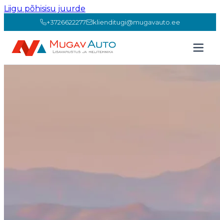
Liigu põhisisu juurde
+3726622277
klienditugi@mugavauto.ee