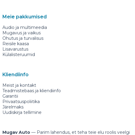
Meie pakkumised
Audio ja multimeedia
Mugavus ja vaikus
Ohutus ja turvalisus
Reisile kaasa
Lisavarustus
Külalisteruumid
Kliendiinfo
Meist ja kontakt
Teadmistebaas ja kliendiinfo
Garantii
Privaatsuspoliitika
Järelmaks
Uudiskirja tellimine
Mugav Auto
— Parim lahendus, et teha teie elu roolis veelgi