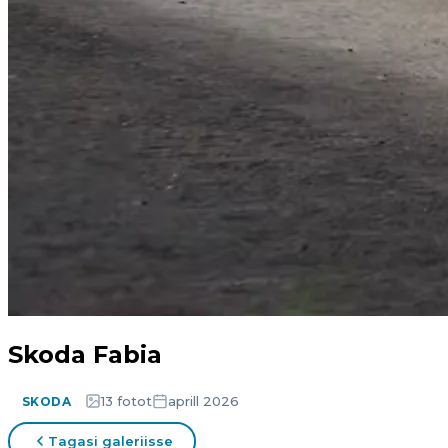
Skoda Fabia
13 fotot
aprill 2026
SKODA
Tagasi galeriisse