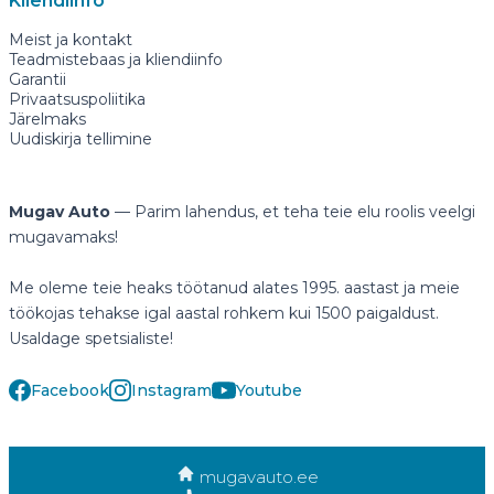
Kliendiinfo
Meist ja kontakt
Teadmistebaas ja kliendiinfo
Garantii
Privaatsuspoliitika
Järelmaks
Uudiskirja tellimine
Mugav Auto
— Parim lahendus, et teha teie elu roolis veelgi
mugavamaks!
Me oleme teie heaks töötanud alates 1995. aastast ja meie
töökojas tehakse igal aastal rohkem kui 1500 paigaldust.
Usaldage spetsialiste!
Facebook
Instagram
Youtube
mugavauto.ee