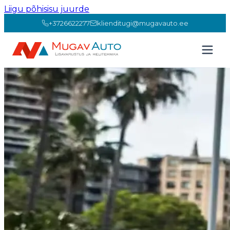
Liigu põhisisu juurde
+3726622277
klienditugi@mugavauto.ee