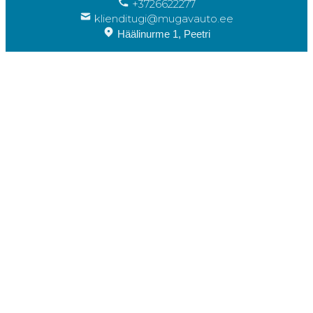
+3726622277
klienditugi@mugavauto.ee
Häälinurme 1, Peetri