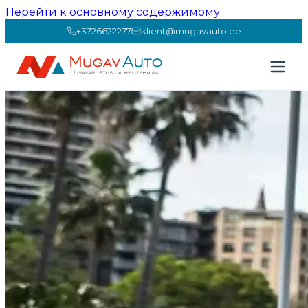
Перейти к основному содержимому
+3726622277
klient@mugavauto.ee