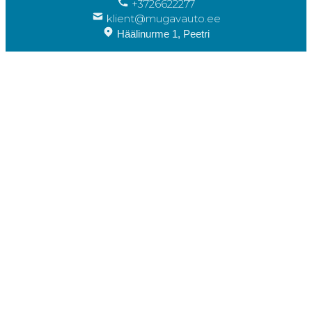
+3726622277
klient@mugavauto.ee
Häälinurme 1, Peetri