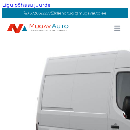
Liigu põhisisu juurde
+3726622277
klienditugi@mugavauto.ee