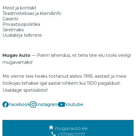
Meist ja kontakt
Teadmistebaas ja kliendiinfo
Garantii
Privaatsuspoliitika
Järelmaks
Uudiskirja tellimine
Mugav Auto
— Parim lahendus, et teha teie elu roolis veelgi
mugavamaks!
Me oleme teie heaks töötanud alates 1995. aastast ja meie
töökojas tehakse igal aastal rohkem kui 1500 paigaldust.
Usaldage spetsialiste!
Facebook
Instagram
Youtube
mugavauto.ee
+3726622277