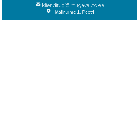
klienditugi@mugavauto.ee
Häälinurme 1, Peetri