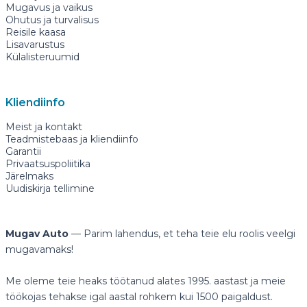
Mugavus ja vaikus
Ohutus ja turvalisus
Reisile kaasa
Lisavarustus
Külalisteruumid
Kliendiinfo
Meist ja kontakt
Teadmistebaas ja kliendiinfo
Garantii
Privaatsuspoliitika
Järelmaks
Uudiskirja tellimine
Mugav Auto
— Parim lahendus, et teha teie elu roolis veelgi
mugavamaks!
Me oleme teie heaks töötanud alates 1995. aastast ja meie
töökojas tehakse igal aastal rohkem kui 1500 paigaldust.