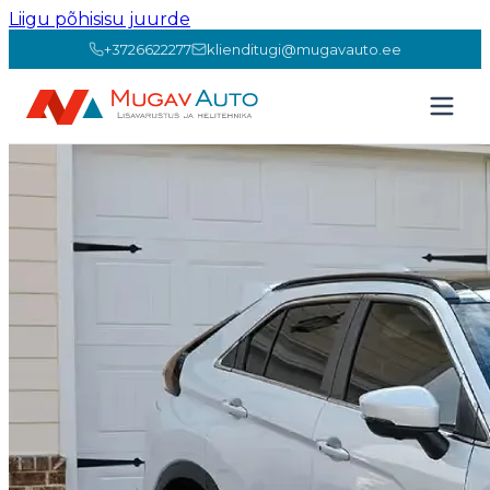
Liigu põhisisu juurde
+3726622277
klienditugi@mugavauto.ee