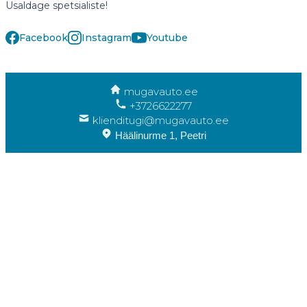
Usaldage spetsialiste!
Facebook
Instagram
Youtube
mugavauto.ee
+3726622277
klienditugi@mugavauto.ee
Häälinurme 1, Peetri