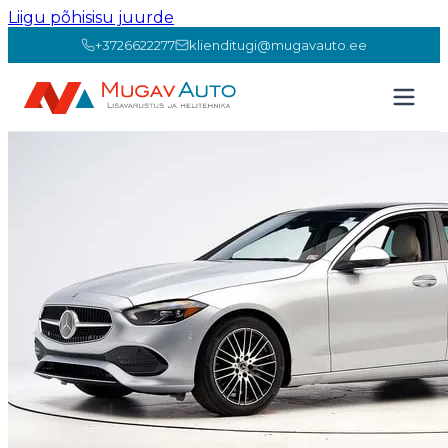
Liigu põhisisu juurde
+3726622277
klienditugi@mugavauto.ee