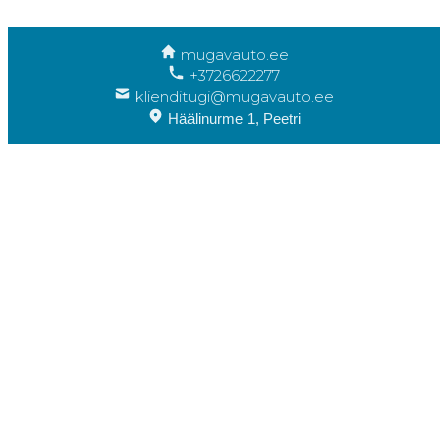
mugavauto.ee
+3726622277
klienditugi@mugavauto.ee
Häälinurme 1, Peetri