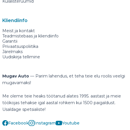
Külalisteruumid
Kliendiinfo
Meist ja kontakt
Teadmistebaas ja kliendiinfo
Garantii
Privaatsuspoliitika
Järelmaks
Uudiskirja tellimine
Mugav Auto
— Parim lahendus, et teha teie elu roolis veelgi
mugavamaks!
Me oleme teie heaks töötanud alates 1995. aastast ja meie
töökojas tehakse igal aastal rohkem kui 1500 paigaldust.
Usaldage spetsialiste!
Facebook
Instagram
Youtube