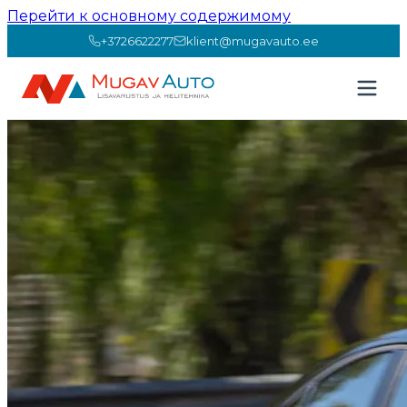
Перейти к основному содержимому
+3726622277
klient@mugavauto.ee