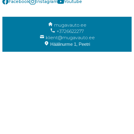
Facebook
Instagram
Youtube
mugavauto.ee
+3726622277
klient@mugavauto.ee
Häälinurme 1, Peetri