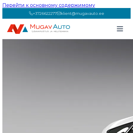
Перейти к основному содержимому
+3726622277
klient@mugavauto.ee