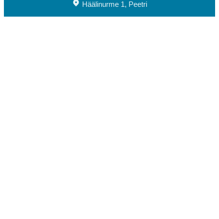
Häälinurme 1, Peetri