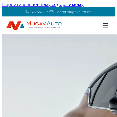
Перейти к основному содержимому
+3726622277
klient@mugavauto.ee