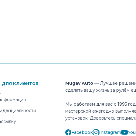
 для клиентов
Mugav Auto
— Лучшее решени
сделать вашу жизнь за рулём е
т
 информация
Мы работаем для вас с 1995 год
иденциальности
мастерской ежегодно выполняе
установок. Доверьтесь специал
ассылку
Facebook
Instagram
You