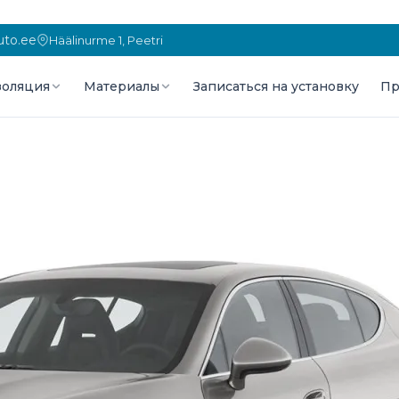
to.ee
Häälinurme 1, Peetri
оляция
Материалы
Записаться на установку
Пр