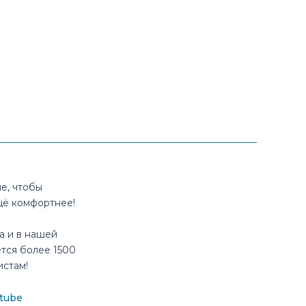
е, чтобы
щё комфортнее!
а и в нашей
тся более 1500
истам!
tube