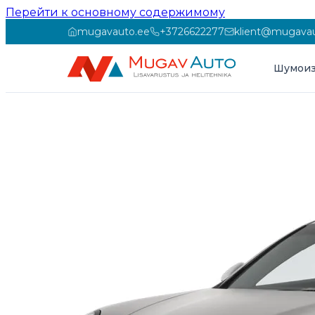
Перейти к основному содержимому
mugavauto.ee
+3726622277
klient@mugavau
Шумоиз