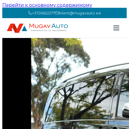
Перейти к основному содержимому
+3726622277
klient@mugavauto.ee