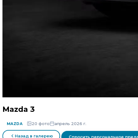
Mazda 3
20 фото
апрель 2026 г.
MAZDA
Назад в галерею
Спросить персональное пре