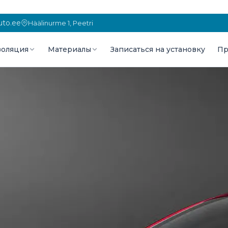
to.ee
Häälinurme 1, Peetri
оляция
Материалы
Записаться на установку
Пр