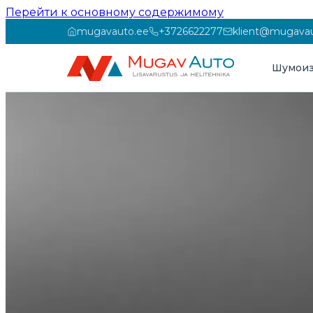
Перейти к основному содержимому
mugavauto.ee
+3726622277
klient@mugavau
Шумоиз