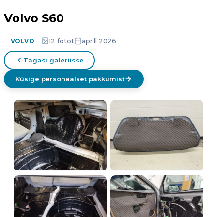
Volvo S60
12 fotot
aprill 2026
VOLVO
Tagasi galeriisse
Küsige personaalset pakkumist