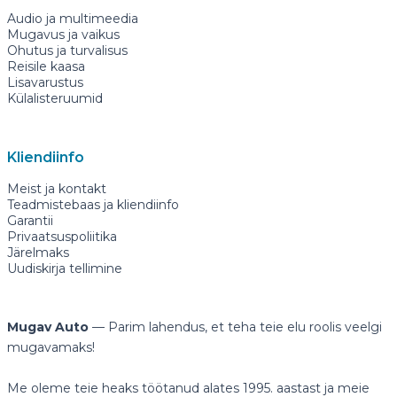
Audio ja multimeedia
Mugavus ja vaikus
Ohutus ja turvalisus
Reisile kaasa
Lisavarustus
Külalisteruumid
Kliendiinfo
Meist ja kontakt
Teadmistebaas ja kliendiinfo
Garantii
Privaatsuspoliitika
Järelmaks
Uudiskirja tellimine
Mugav Auto
— Parim lahendus, et teha teie elu roolis veelgi
mugavamaks!
Me oleme teie heaks töötanud alates 1995. aastast ja meie