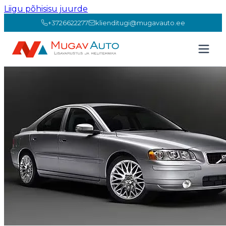
Liigu põhisisu juurde
+3726622277
klienditugi@mugavauto.ee