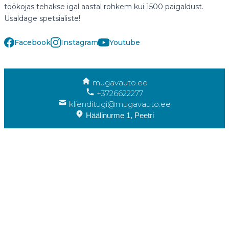
töökojas tehakse igal aastal rohkem kui 1500 paigaldust.
Usaldage spetsialiste!
Facebook
Instagram
Youtube
mugavauto.ee
+3726622277
klienditugi@mugavauto.ee
Häälinurme 1, Peetri