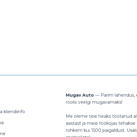
Mugav Auto
— Parim lahendus, e
roolis veelgi mugavamaks!
 kliendiinfo
Me oleme teie heaks töötanud al
ka
aastast ja meie töökojas tehakse i
rohkem kui 1500 paigaldust. Usa
ine