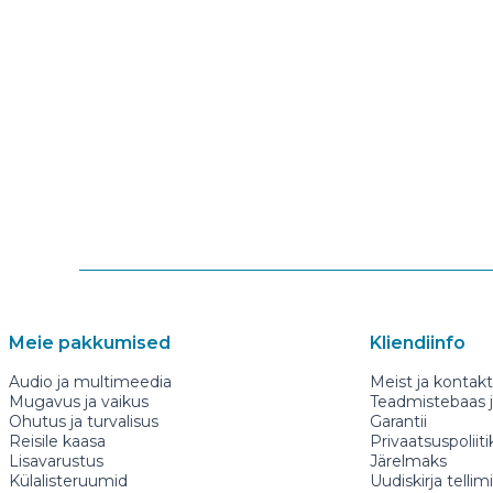
Meie pakkumised
Kliendiinfo
Audio ja multimeedia
Meist ja kontakt
Mugavus ja vaikus
Teadmistebaas ja
Ohutus ja turvalisus
Garantii
Reisile kaasa
Privaatsuspoliiti
Lisavarustus
Järelmaks
Külalisteruumid
Uudiskirja tellim