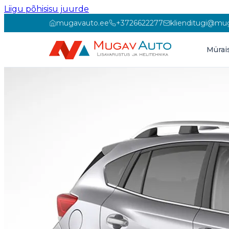
Liigu põhisisu juurde
mugavauto.ee
+3726622277
klienditugi@mu
Mürai