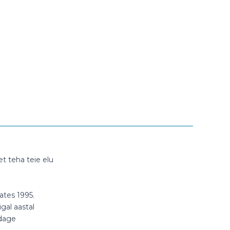
t teha teie elu
ates 1995.
gal aastal
ldage