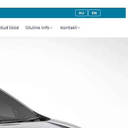
RU
EN
htud tööd
Oluline info
Kontakt