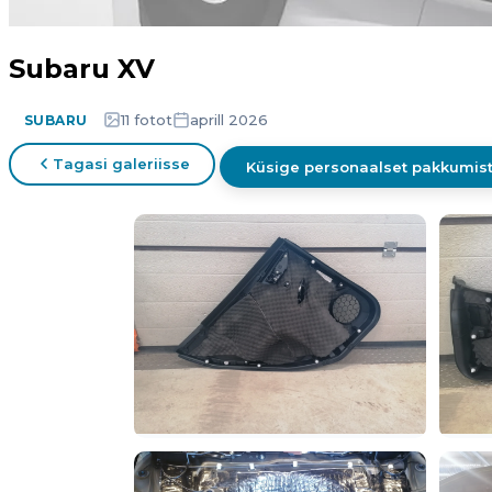
Subaru XV
11 fotot
aprill 2026
SUBARU
Tagasi galeriisse
Küsige personaalset pakkumis