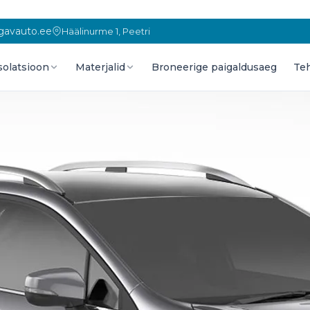
gavauto.ee
Häälinurme 1, Peetri
solatsioon
Materjalid
Broneerige paigaldusaeg
Te