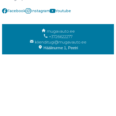
Facebook
Instagram
Youtube
mugavauto.ee
+3726622277
klienditugi@mugavauto.ee
Häälinurme 1, Peetri