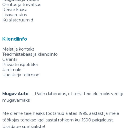
Ohutus ja turvalisus
Reisile kaasa
Lisavarustus
Külalisteruumid
Kliendiinfo
Meist ja kontakt
Teadmistebaas ja kliendiinfo
Garantii
Privaatsuspoliitika
Järelmaks
Uudiskirja tellimine
Mugav Auto
— Parim lahendus, et teha teie elu roolis veelgi
mugavamaks!
Me oleme teie heaks töötanud alates 1995. aastast ja meie
töökojas tehakse igal aastal rohkem kui 1500 paigaldust.
Usaldage spetsialiste!