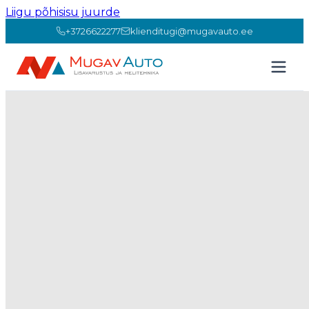
Liigu põhisisu juurde
+3726622277
klienditugi@mugavauto.ee