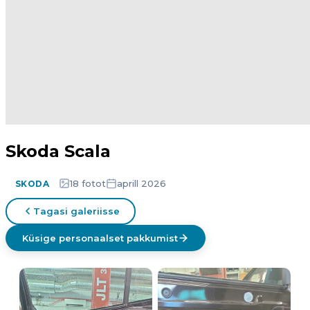
Skoda Scala
18 fotot
aprill 2026
SKODA
Tagasi galeriisse
Küsige personaalset pakkumist