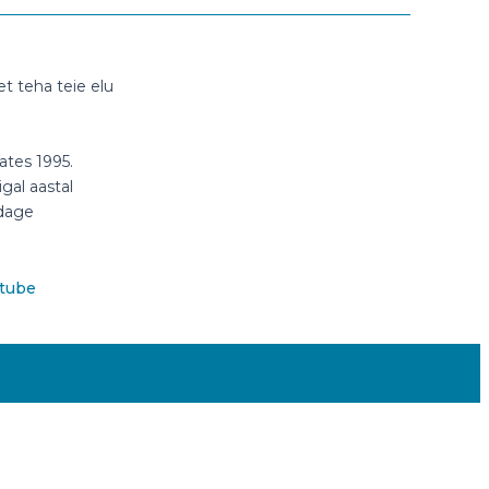
t teha teie elu
ates 1995.
gal aastal
ldage
tube