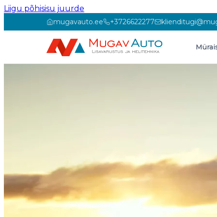
Liigu põhisisu juurde
mugavauto.ee
+3726622277
klienditugi@mu
Mürai