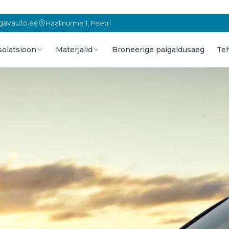
gavauto.ee
Häälinurme 1, Peetri
solatsioon
Materjalid
Broneerige paigaldusaeg
Te