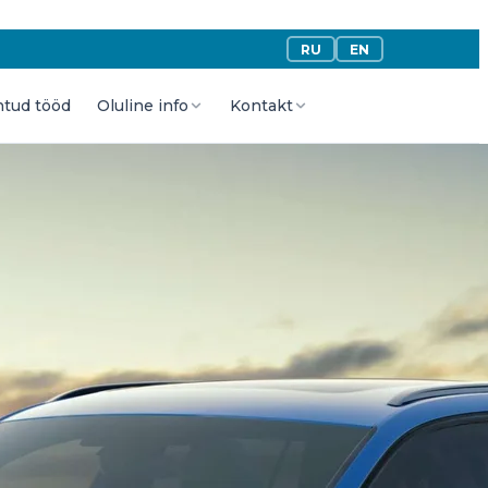
RU
EN
htud tööd
Oluline info
Kontakt