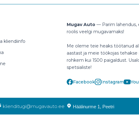
Mugav Auto
— Parim lahendus, e
roolis veelgi mugavamaks!
 kliendiinfo
Me oleme teie heaks töötanud al
ka
aastast ja meie töökojas tehakse i
rohkem kui 1500 paigaldust. Usa
ine
spetsialiste!
Facebook
Instagram
You
klienditugi@mugavauto.ee
Häälinurme 1, Peetri