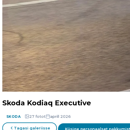
Skoda Kodiaq Executive
27 fotot
aprill 2026
SKODA
Tagasi galeriisse
Küsige personaalset pakkumis