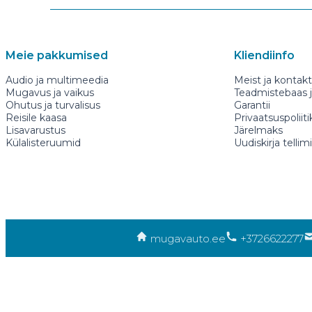
Meie pakkumised
Kliendiinfo
Audio ja multimeedia
Meist ja kontakt
Mugavus ja vaikus
Teadmistebaas ja
Ohutus ja turvalisus
Garantii
Reisile kaasa
Privaatsuspoliiti
Lisavarustus
Järelmaks
Külalisteruumid
Uudiskirja tellim
mugavauto.ee
+3726622277