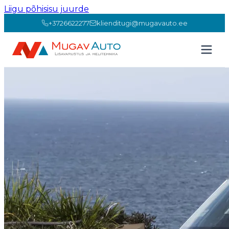
Liigu põhisisu juurde
+3726622277
klienditugi@mugavauto.ee