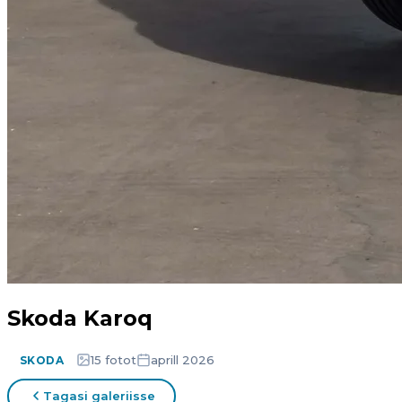
Skoda Karoq
15 fotot
aprill 2026
SKODA
Tagasi galeriisse