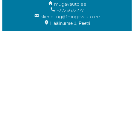
mugavauto.ee
+3726622277
klienditugi@mugavauto.ee
Häälinurme 1, Peetri