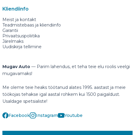
Kliendiinfo
Meist ja kontakt
Teadmistebaas ja kliendiinfo
Garantii
Privaatsuspoliitika
Järelmaks
Uudiskirja tellimine
Mugav Auto
— Parim lahendus, et teha teie elu roolis veelgi
mugavamaks!
Me oleme teie heaks töötanud alates 1995. aastast ja meie
töökojas tehakse igal aastal rohkem kui 1500 paigaldust.
Usaldage spetsialiste!
Facebook
Instagram
Youtube