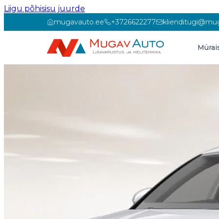
Liigu põhisisu juurde
mugavauto.ee
+3726622277
klienditugi@mu
Mürai