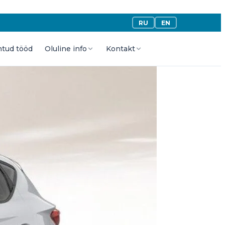
RU
EN
htud tööd
Oluline info
Kontakt