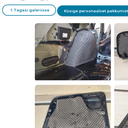
Tagasi galeriisse
Küsige personaalset pakkumis