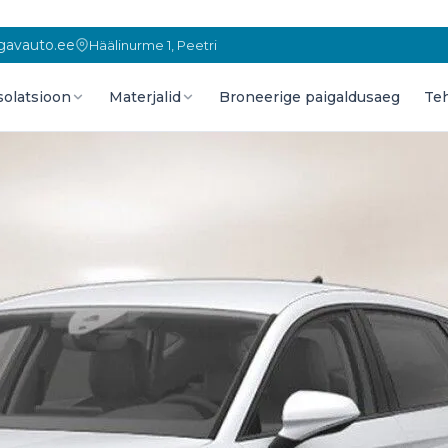
gavauto.ee
Häälinurme 1, Peetri
solatsioon
Materjalid
Broneerige paigaldusaeg
Te