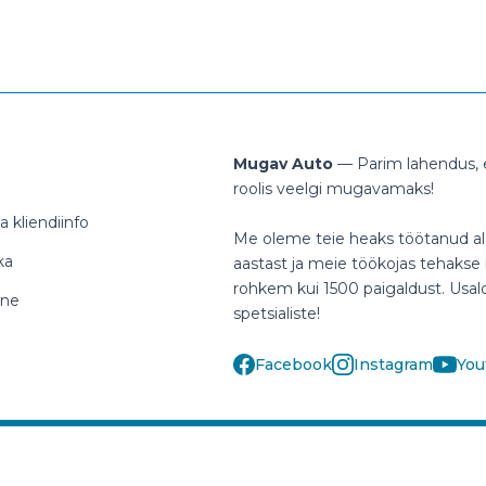
Mugav Auto
— Parim lahendus, e
roolis veelgi mugavamaks!
 kliendiinfo
Me oleme teie heaks töötanud al
ka
aastast ja meie töökojas tehakse i
rohkem kui 1500 paigaldust. Usa
ine
spetsialiste!
Facebook
Instagram
You
klienditugi@mugavauto.ee
Häälinurme 1, Peetri