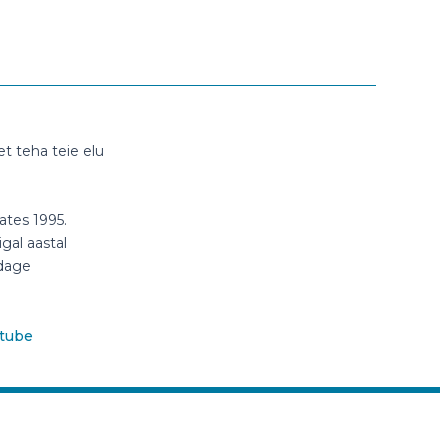
t teha teie elu
ates 1995.
gal aastal
ldage
tube