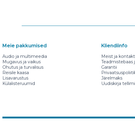
Meie pakkumised
Kliendiinfo
Audio ja multimeedia
Meist ja kontakt
Mugavus ja vaikus
Teadmistebaas ja
Ohutus ja turvalisus
Garantii
Reisile kaasa
Privaatsuspoliiti
Lisavarustus
Järelmaks
Külalisteruumid
Uudiskirja tellim
mugavauto.ee
+3726622277