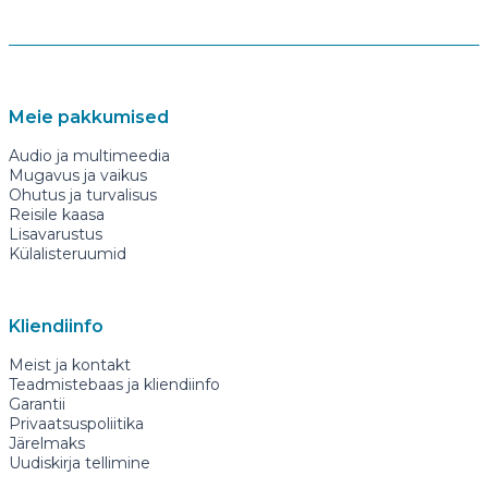
Meie pakkumised
Audio ja multimeedia
Mugavus ja vaikus
Ohutus ja turvalisus
Reisile kaasa
Lisavarustus
Külalisteruumid
Kliendiinfo
Meist ja kontakt
Teadmistebaas ja kliendiinfo
Garantii
Privaatsuspoliitika
Järelmaks
Uudiskirja tellimine