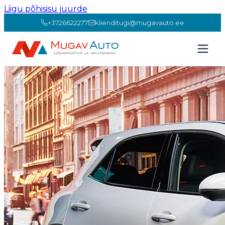
Liigu põhisisu juurde
+3726622277
klienditugi@mugavauto.ee