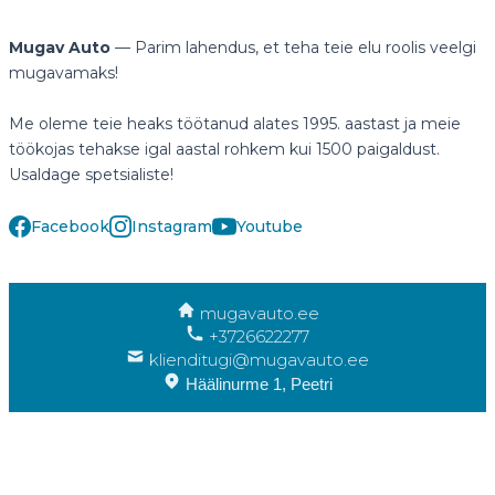
Mugav Auto
— Parim lahendus, et teha teie elu roolis veelgi
mugavamaks!
Me oleme teie heaks töötanud alates 1995. aastast ja meie
töökojas tehakse igal aastal rohkem kui 1500 paigaldust.
Usaldage spetsialiste!
Facebook
Instagram
Youtube
mugavauto.ee
+3726622277
klienditugi@mugavauto.ee
Häälinurme 1, Peetri