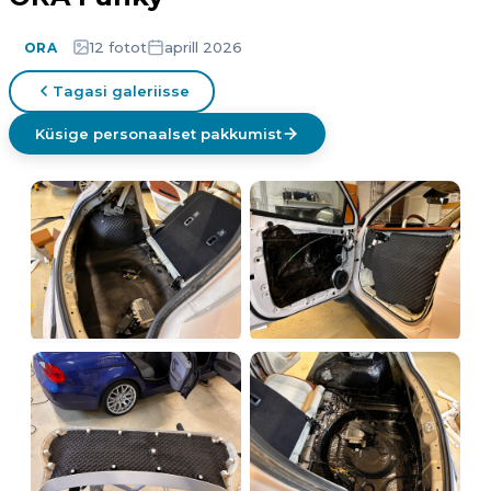
12 fotot
aprill 2026
ORA
Tagasi galeriisse
Küsige personaalset pakkumist