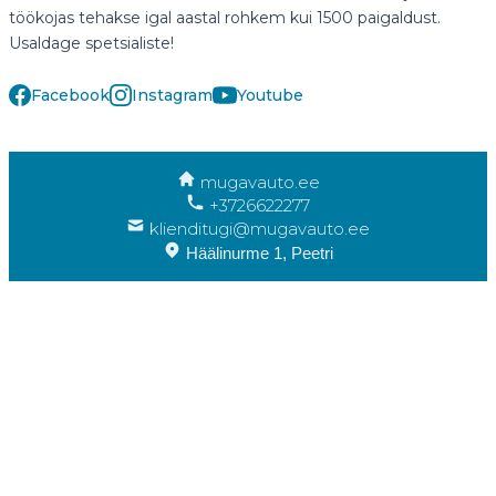
töökojas tehakse igal aastal rohkem kui 1500 paigaldust.
Usaldage spetsialiste!
Facebook
Instagram
Youtube
mugavauto.ee
+3726622277
klienditugi@mugavauto.ee
Häälinurme 1, Peetri