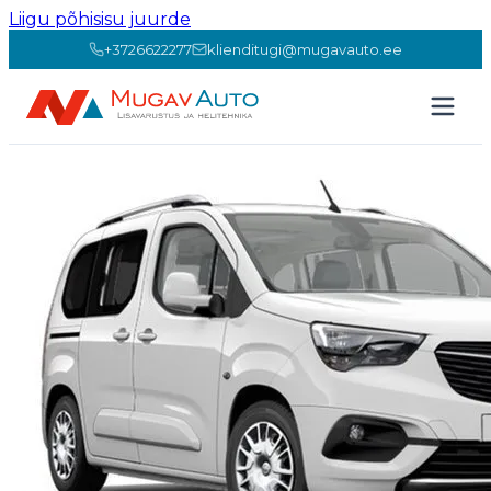
Liigu põhisisu juurde
+3726622277
klienditugi@mugavauto.ee