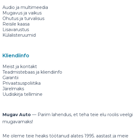
Audio ja multimeedia
Mugavus ja vaikus
Ohutus ja turvalisus
Reisile kaasa
Lisavarustus
Külalisteruumid
Kliendiinfo
Meist ja kontakt
Teadmistebaas ja kliendiinfo
Garantii
Privaatsuspoliitika
Järelmaks
Uudiskirja tellimine
Mugav Auto
— Parim lahendus, et teha teie elu roolis veelgi
mugavamaks!
Me oleme teie heaks töötanud alates 1995. aastast ja meie