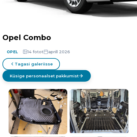
Opel Combo
14 fotot
aprill 2026
OPEL
Tagasi galeriisse
Küsige personaalset pakkumist