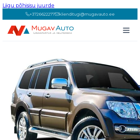
Liigu põhisisu juurde
+3726622277
klienditugi@mugavauto.ee