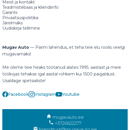
Meist ja kontakt
Teadmistebaas ja kliendiinfo
Garantii
Privaatsuspoliitika
Järelmaks
Uudiskirja tellimine
Mugav Auto
— Parim lahendus, et teha teie elu roolis veelgi
mugavamaks!
Me oleme teie heaks töötanud alates 1995. aastast ja meie
töökojas tehakse igal aastal rohkem kui 1500 paigaldust.
Usaldage spetsialiste!
Facebook
Instagram
Youtube
mugavauto.ee
+3726622277
klienditugi@mugavauto.ee