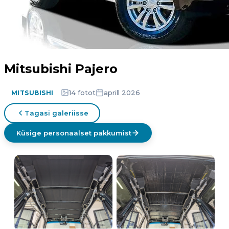
Mitsubishi Pajero
14 fotot
aprill 2026
MITSUBISHI
Tagasi galeriisse
Küsige personaalset pakkumist