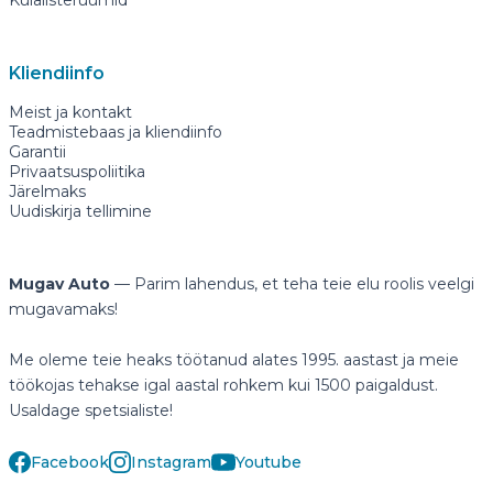
Külalisteruumid
Kliendiinfo
Meist ja kontakt
Teadmistebaas ja kliendiinfo
Garantii
Privaatsuspoliitika
Järelmaks
Uudiskirja tellimine
Mugav Auto
— Parim lahendus, et teha teie elu roolis veelgi
mugavamaks!
Me oleme teie heaks töötanud alates 1995. aastast ja meie
töökojas tehakse igal aastal rohkem kui 1500 paigaldust.
Usaldage spetsialiste!
Facebook
Instagram
Youtube