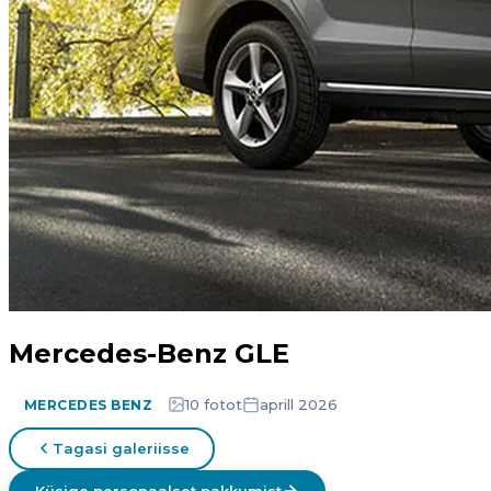
Mercedes-Benz GLE
10 fotot
aprill 2026
MERCEDES BENZ
Tagasi galeriisse
Küsige personaalset pakkumist