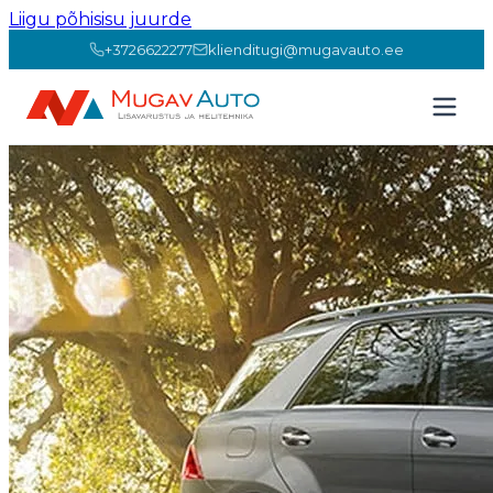
Liigu põhisisu juurde
+3726622277
klienditugi@mugavauto.ee