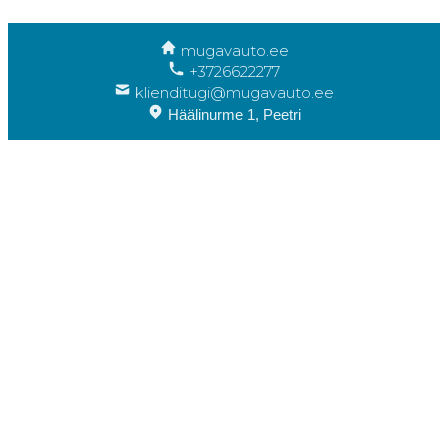
mugavauto.ee
+3726622277
klienditugi@mugavauto.ee
Häälinurme 1, Peetri