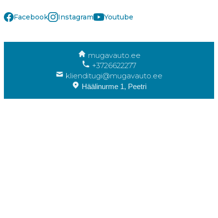
Facebook
Instagram
Youtube
mugavauto.ee
+3726622277
klienditugi@mugavauto.ee
Häälinurme 1, Peetri