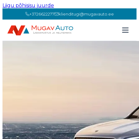
Liigu põhisisu juurde
+3726622277
klienditugi@mugavauto.ee