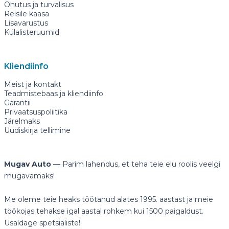
Ohutus ja turvalisus
Reisile kaasa
Lisavarustus
Külalisteruumid
Kliendiinfo
Meist ja kontakt
Teadmistebaas ja kliendiinfo
Garantii
Privaatsuspoliitika
Järelmaks
Uudiskirja tellimine
Mugav Auto
— Parim lahendus, et teha teie elu roolis veelgi
mugavamaks!
Me oleme teie heaks töötanud alates 1995. aastast ja meie
töökojas tehakse igal aastal rohkem kui 1500 paigaldust.
Usaldage spetsialiste!