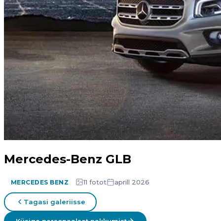
Mercedes-Benz GLB
11 fotot
aprill 2026
MERCEDES BENZ
Tagasi galeriisse
Küsige personaalset pakkumist