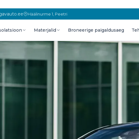
gavauto.ee
Häälinurme 1, Peetri
solatsioon
Materjalid
Broneerige paigaldusaeg
Te