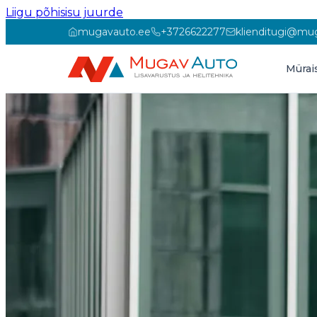
Liigu põhisisu juurde
mugavauto.ee
+3726622277
klienditugi@mu
Mürai