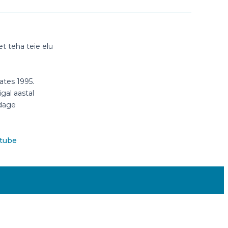
t teha teie elu
ates 1995.
gal aastal
ldage
tube