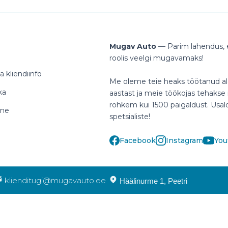
Mugav Auto
— Parim lahendus, e
roolis veelgi mugavamaks!
 kliendiinfo
Me oleme teie heaks töötanud al
ka
aastast ja meie töökojas tehakse i
rohkem kui 1500 paigaldust. Usa
ine
spetsialiste!
Facebook
Instagram
You
klienditugi@mugavauto.ee
Häälinurme 1, Peetri