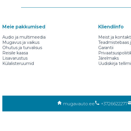
Meie pakkumised
Kliendiinfo
Audio ja multimeedia
Meist ja kontakt
Mugavus ja vaikus
Teadmistebaas ja
Ohutus ja turvalisus
Garantii
Reisile kaasa
Privaatsuspoliiti
Lisavarustus
Järelmaks
Külalisteruumid
Uudiskirja tellim
mugavauto.ee
+3726622277