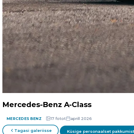
Mercedes-Benz A-Class
17 fotot
aprill 2026
MERCEDES BENZ
Tagasi galeriisse
Küsige personaalset pakkumis