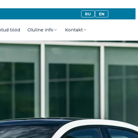
RU
EN
htud tööd
Oluline info
Kontakt