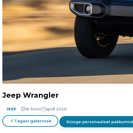
Jeep Wrangler
16 fotot
aprill 2026
JEEP
Tagasi galeriisse
Küsige personaalset pakkumis