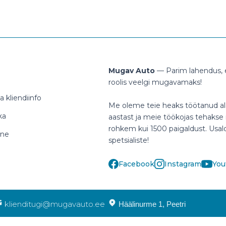
Mugav Auto
— Parim lahendus, e
roolis veelgi mugavamaks!
 kliendiinfo
Me oleme teie heaks töötanud al
ka
aastast ja meie töökojas tehakse i
rohkem kui 1500 paigaldust. Usa
ine
spetsialiste!
Facebook
Instagram
You
klienditugi@mugavauto.ee
Häälinurme 1, Peetri