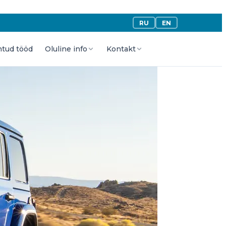
RU
EN
htud tööd
Oluline info
Kontakt