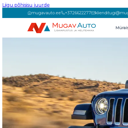
Liigu põhisisu juurde
mugavauto.ee
+3726622277
klienditugi@mu
Mürai