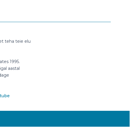
t teha teie elu
ates 1995.
gal aastal
ldage
tube