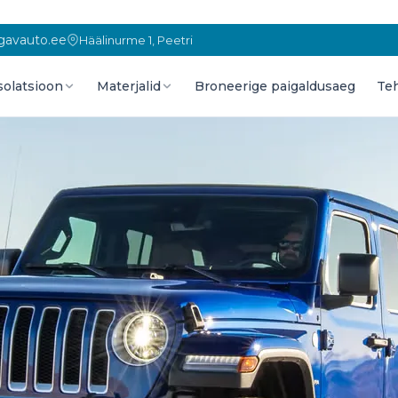
gavauto.ee
Häälinurme 1, Peetri
solatsioon
Materjalid
Broneerige paigaldusaeg
Te