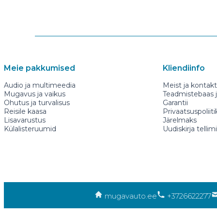
Meie pakkumised
Kliendiinfo
Audio ja multimeedia
Meist ja kontakt
Mugavus ja vaikus
Teadmistebaas ja
Ohutus ja turvalisus
Garantii
Reisile kaasa
Privaatsuspoliiti
Lisavarustus
Järelmaks
Külalisteruumid
Uudiskirja tellim
mugavauto.ee
+3726622277