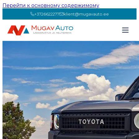
Перейти к основному содержимому
+3726622277
klient@mugavauto.ee