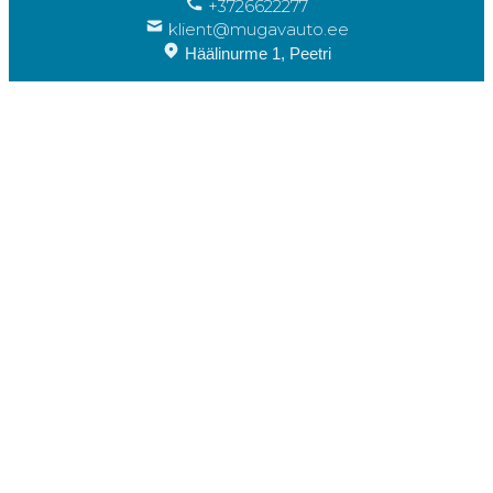
+3726622277
klient@mugavauto.ee
Häälinurme 1, Peetri