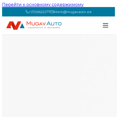
Перейти к основному содержимому
+3726622277
klient@mugavauto.ee