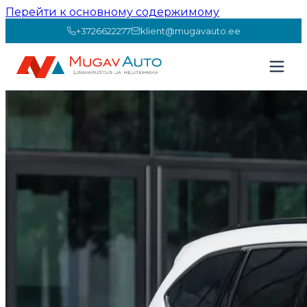
Перейти к основному содержимому
+3726622277
klient@mugavauto.ee