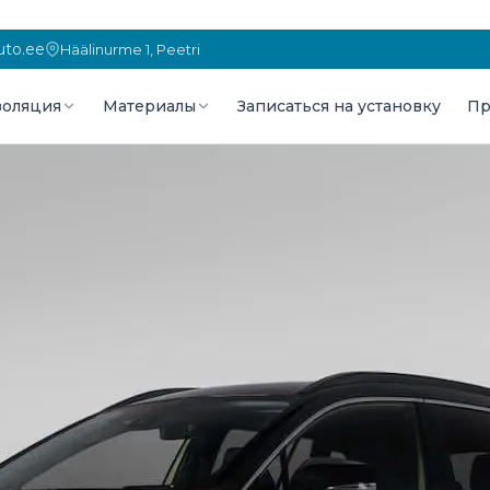
to.ee
Häälinurme 1, Peetri
оляция
Материалы
Записаться на установку
Пр