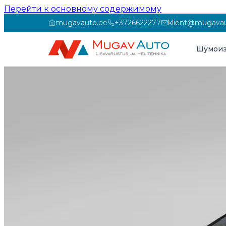
Перейти к основному содержимому
mugavauto.ee
+3726622277
klient@mugavau
Шумоиз