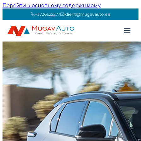
Перейти к основному содержимому
+3726622277
klient@mugavauto.ee