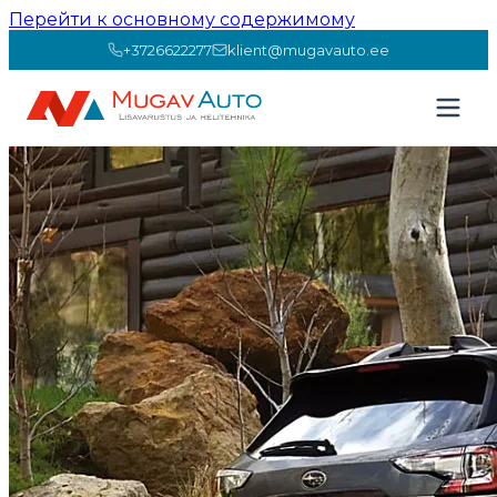
Перейти к основному содержимому
+3726622277
klient@mugavauto.ee