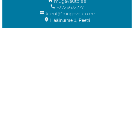
mugavauto.ee
+3726622277
klient@mugavauto.ee
Häälinurme 1, Peetri