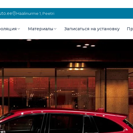
to.ee
Häälinurme 1, Peetri
оляция
Материалы
Записаться на установку
Пр