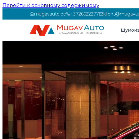
Перейти к основному содержимому
mugavauto.ee
+3726622277
klient@mugavau
Шумоиз