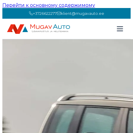
Перейти к основному содержимому
+3726622277
klient@mugavauto.ee