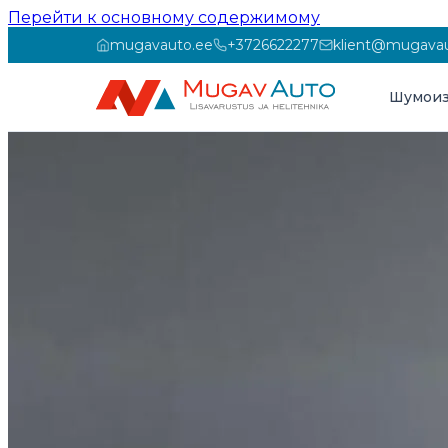
Перейти к основному содержимому
mugavauto.ee
+3726622277
klient@mugavau
Шумоиз