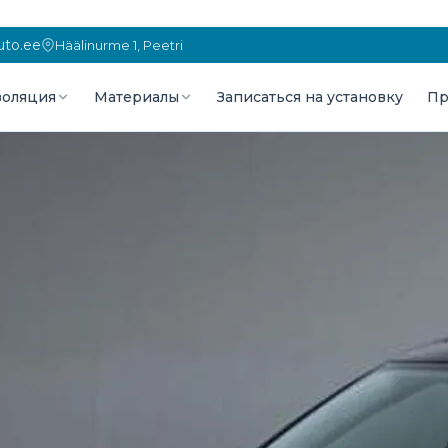
to.ee
Häälinurme 1, Peetri
оляция
Материалы
Записаться на установку
Пр