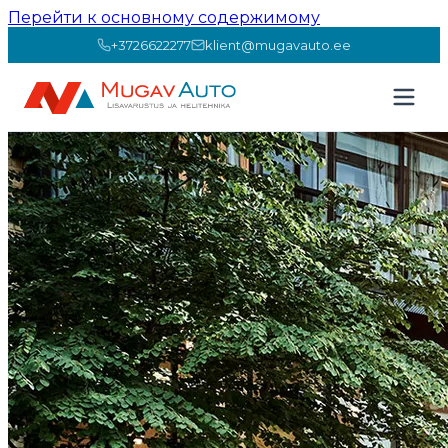
Перейти к основному содержимому
+3726622277
klient@mugavauto.ee