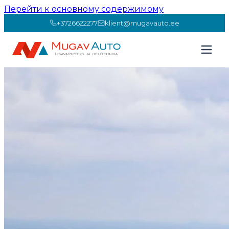
Перейти к основному содержимому
+3726622277
klient@mugavauto.ee