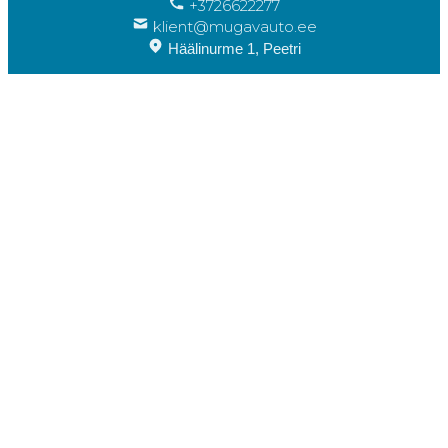
+3726622277
klient@mugavauto.ee
Häälinurme 1, Peetri