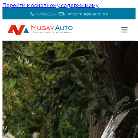
Перейти к основному содержимому
+3726622277
klient@mugavauto.ee