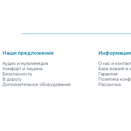
Наши предложения
Информация
Аудио и мультимедиа
О нас и контак
Комфорт и тишина
База знаний и
Безопасность
Гарантия
В дорогу
Политика конф
Дополнительное оборудование
Рассрочка
Гостевые комнаты
Подписка на р
mugavauto.ee
+372662227