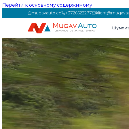
Перейти к основному содержимому
mugavauto.ee
+3726622277
klient@mugavau
Шумоиз