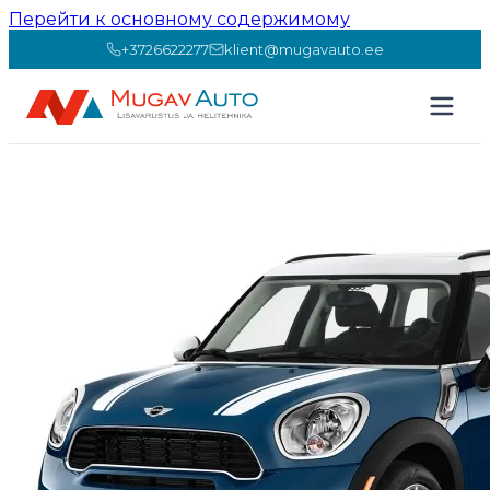
Перейти к основному содержимому
+3726622277
klient@mugavauto.ee