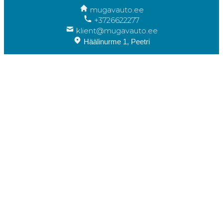
mugavauto.ee
+3726622277
klient@mugavauto.ee
Häälinurme 1, Peetri