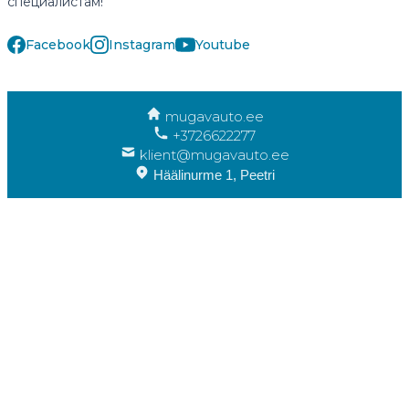
специалистам!
Facebook
Instagram
Youtube
mugavauto.ee
+3726622277
klient@mugavauto.ee
Häälinurme 1, Peetri