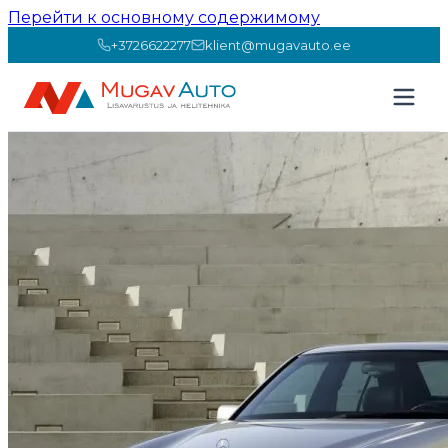
Перейти к основному содержимому
+3726622277
klient@mugavauto.ee