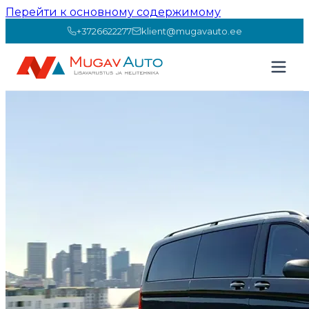
Перейти к основному содержимому
+3726622277
klient@mugavauto.ee