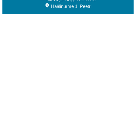
Häälinurme 1, Peetri