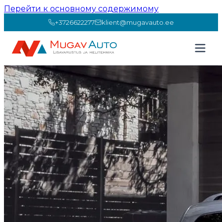
Перейти к основному содержимому
+3726622277
klient@mugavauto.ee