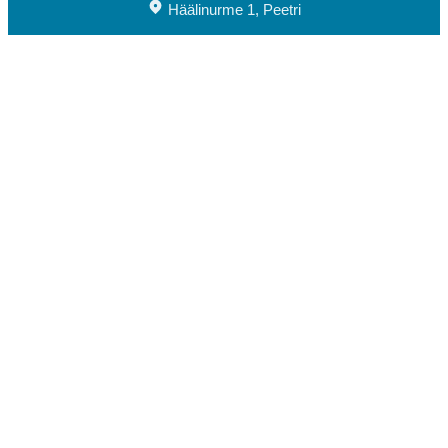
Häälinurme 1, Peetri