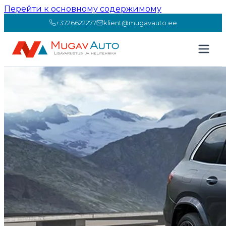
Перейти к основному содержимому
+3726622277
klient@mugavauto.ee