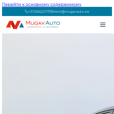
Перейти к основному содержимому
+3726622277
klient@mugavauto.ee