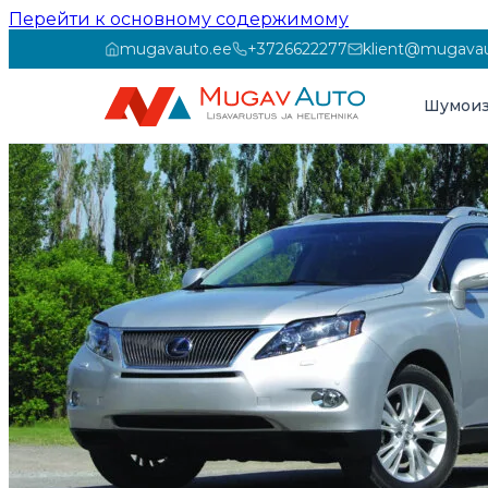
Перейти к основному содержимому
mugavauto.ee
+3726622277
klient@mugavau
Шумоиз