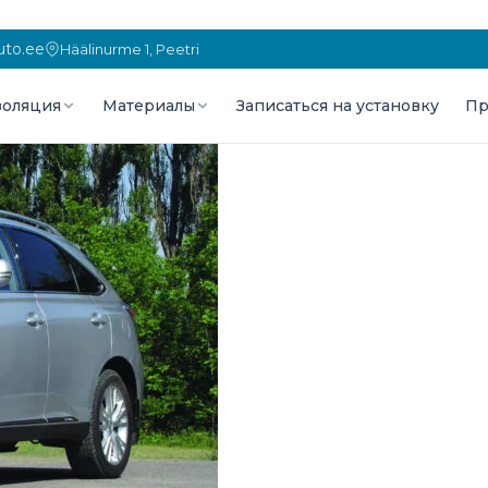
to.ee
Häälinurme 1, Peetri
оляция
Материалы
Записаться на установку
Пр